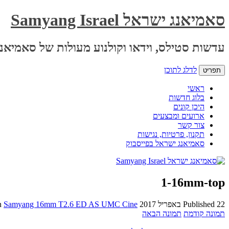
סאמיאנג ישראל Samyang Israel
עדשות סטילס, וידאו וקולנוע מעולות של סאמיאנג
לדלג לתוכן
תפריט
ראשי
בלוג חדשות
היכן קונים
ארועים ומבצעים
צור קשר
תקנון, פרטיות, נגישות
סאמיאנג ישראל בפייסבוק
1-16mm-top
22 באפריל 2017
Published
at
Samyang 16mm T2.6 ED AS UMC Cine
n
תמונה קודמת
תמונה הבאה