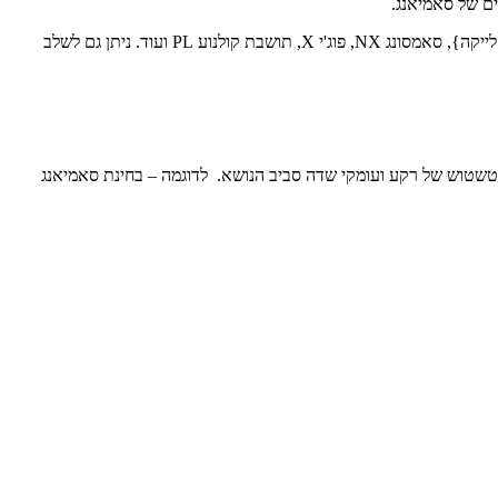
ים של סאמיאנג.
העדשות מתאימות לתושבות קאנון {EF, M, RF}, ניקון {F, Z}, סוני {אלפא, E}, לייקה\פאנאסוניק L, פנטקס, 4:3 ומיקרו 4:3 {אולימפוס, פאנאסוניק, לייקה}, סאמסונג NX, פוג'י X, תושבת קולנוע PL ועוד. ניתן גם לשלב
 טשטוש של רקע ועומקי שדה סביב הנושא. לדוגמה – בחינת סאמיאנג