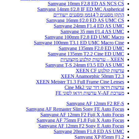
Samyang 10mm F2.8 ED AS NCS CS
Samyang 14mm f/2.8 IF ED MC Aspherical
התקן מסננים ל 14ממ ומסננים ייעודיים
Samyang 16mm f/2.0 ED AS UMC CS
Samyang 24mm F1.4 ED AS UMC
Samyang 35 mm f/1.4 AS UMC
Samyang 100mm F2.8 ED UMC Macro
Samyang 100mm T3.1 ED UMC Macro Cine
Samyang 135mm F2.0 ED UMC
Samyang 135mm T2.2 Cine ED UMC
XEEN – עדשות קולנוע מקצועיות
Samyang T-S 24mm f/3.5 ED AS UMC
עדשות קולנוע XEEN CF
XEEN Anamorphic 50mm T2.3
XEEN Meister T1.3 Full Frame Cine Lenses
עדשות וידאו דור שני Cine Mk2
מערכת V-AF עדשות וידאו לסוני FE
Samyang AF 12mm F2 RF-S
Samyang AF Remaster Slim Sony FE Auto Focus
Samyang AF 12mm F2 Fuji X Auto Focus
Samyang AF 75mm F1.8 Fuji X Auto Focus
Samyang AF 12mm F2 Sony E Auto Focus
Samyang 20mm F1.8 ED AS UMC
Samyang XP 85mm F1.2