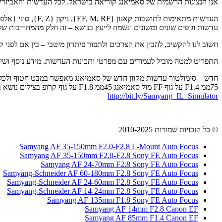
אנו הנציגות הרשמית של סאמיאנג קוריאה בישראל. לכל העדשות והאביזרים
עדשות וגופים שונים ומשונים ונשמח לייעץ בנושא – זה חלק מהמחוייבות שלנ
חשוב לנו להקשיב, להבין את הצרכים ולתפור פיתרון מיטבי – בין אם לפני ק
התפריט למטה מוביל לעמודים עם מפרטי ותכונות העדשות. מידע נוסף ושי
חדש – סימולטור עדשות מקוון חדש של סאמיאנג מאפשר במבט חטוף ולכל ע
75ממ F1.4 על גוף FF מול סאמיאנג 45ממ F1.8 על גוף קרופ בצילום נושא במרחק שני מטר.
http://bit.ly/Samyang_IL_Simulator
© כל הזכויות שמורות 2010-2025
Samyang AF 35-150mm F2.0-F2.8 L-Mount Auto Focus
Samyang AF 35-150mm F2.0-F2.8 Sony FE Auto Focus
Samyang AF 24-70mm F2.8 Sony FE Auto Focus
Samyang-Schneider AF 60-180mm F2.8 Sony FE Auto Focus
Samyang-Schneider AF 24-60mm F2.8 Sony FE Auto Focus
Samyang-Schneider AF 14-24mm F2.8 Sony FE Auto Focus
Samyang AF 135mm F1.8 Sony FE Auto Focus
Samyang AF 14mm F2.8 Canon EF
Samyang AF 85mm F1.4 Canon EF