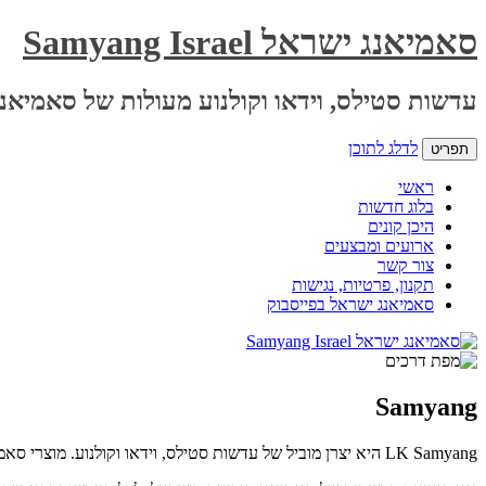
סאמיאנג ישראל Samyang Israel
עדשות סטילס, וידאו וקולנוע מעולות של סאמיאנג
לדלג לתוכן
תפריט
ראשי
בלוג חדשות
היכן קונים
ארועים ומבצעים
צור קשר
תקנון, פרטיות, נגישות
סאמיאנג ישראל בפייסבוק
Samyang
LK Samyang היא יצרן מוביל של עדשות סטילס, וידאו וקולנוע. מוצרי סאמיאנג מייצגים איכות אופטית ללא פשרות ויחס מחיר איכות הטוב בתעשיה.