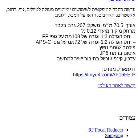
עדשה רחבה קומפקטית לשימושים יומיומיים מעולה לטיולים, נוף, רחוב,
אקסטרים, תקריבים, וידאו על גימבל, וולוגינג
אורך
: 70.5
מ״מ
,
משקל
: 207
גרם בלבד
מרחק מיקוד מזערי
0.12
מ׳
–
יחס הגדלה
1:3
וגזרה של
108
ממ על גופי
FF
–
יחס הגדלה
1:2
וגזרה של
72
ממ על גופי
APS-C
פילטר
62
ממ נפוץ
איטום ברמת
IP5.
עדכון
,
קינפוג וכיול בחיבור ישיר למחשב
דוגמאות
,
מפרט
:
https://tinyurl.com/AF16FE-P
קישור לאתר העולמי
עמודים
RJ Focal Reducer
Samyang