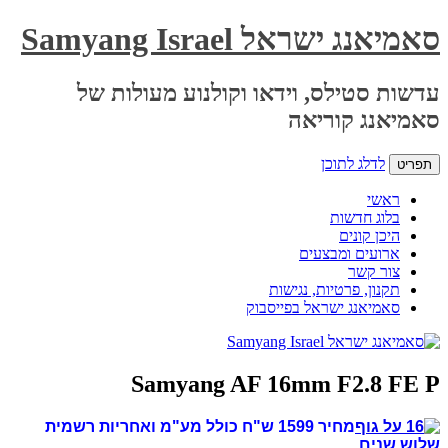
סאמיאנג ישראל Samyang Israel
עדשות סטילס, וידאו וקולנוע מעולות של
סאמיאנג קוריאה
לדלג לתוכן
תפריט
ראשי
בלוג חדשות
היכן קונים
ארועים ומבצעים
צור קשר
תקנון, פרטיות, נגישות
סאמיאנג ישראל בפייסבוק
Samyang AF 16mm F2.8 FE P
מחיר 1599 ש"ח כולל מע"מ ואחריות רשמית
שלוש שנים.