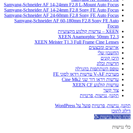
Samyang-Schneider AF 14-24mm F2.8 L-Mount Auto Focus
Samyang-Schneider AF 14-24mm F2.8 Sony FE Auto Focus
Samyang-Schneider AF 24-60mm F2.8 Sony FE Auto Focus
Samyang-Schneider AF 60-180mm F2.8 Sony FE Auto
Focus
XEEN – עדשות קולנוע מקצועיות
XEEN Anamorphic 50mm T2.3
XEEN Meister T1.3 Full Frame Cine Lenses
ארועים ומבצעים
החשבון שלי
היכן קונים
חדשות ובלוג
טופס השתתפות בהגרלה
מערכת V-AF עדשות וידאו לסוני FE
עדשות וידאו דור שני Cine Mk2
עדשות קולנוע XEEN CF
צור קשר
תקנון, נגישות, פרטיות
תקנון, נגישות, פרטיות
פועל על WordPress
דילוג לתוכן
פתח סרגל נגישות
כלי נגישות