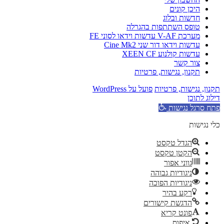
ה
Wor