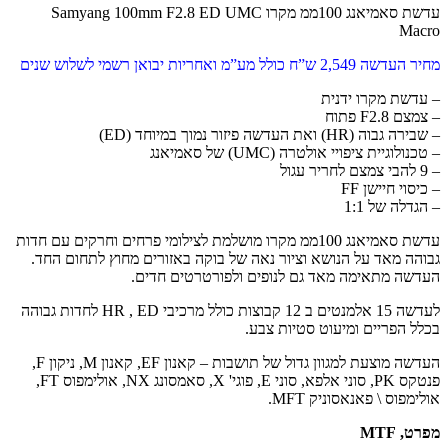
עדשת סאמיאנג 100ממ מקרו Samyang 100mm F2.8 ED UMC
ג 100ממ מקרו מושלמת לצילומי פרחים וחרקים עם חדות
אה של בוקה באזורים מחוץ לתחום החד.
ם ולפורטרטים חדים.
לעדשה 15 אלמנטים ב 12 קבוצות כולל מרכיבי HR , ED לחדות גבוהה
ע.
העדשה מוצעת למגוון גדול של תושבות – קאנון EF, קאנון M, ניקון F,
פנטקס PK, סוני אלפא, סוני E, פוגי' X, סאמסונג NX, אולימפוס FT,