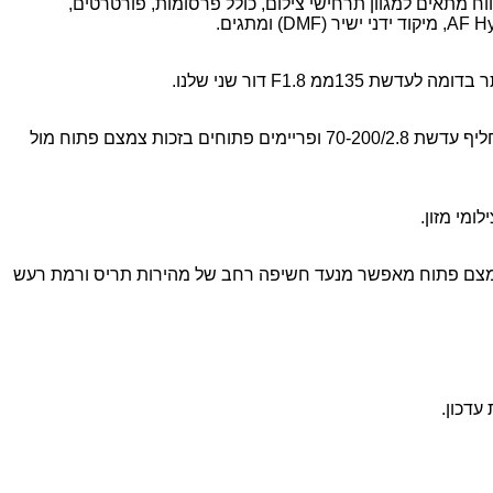
וח מתאים למגוון תרחישי צילום
,
כולל פרסומות
,
פורטרטים
,
AF Hy
מיקוד ידני ישיר
(DMF)
ומתגים
.
ותר בדומה לעדשת
135
ממ
F1.8
דור שני שלנו
.
חליף עדשת
70-200/2.8 ופריימים פתוחים
בזכות צמצם פתוח מול
ומי מזון
.
צם פתוח מאפשר מנעד חשיפה רחב של מהירות תריס ורמת רעש
עדכון
.