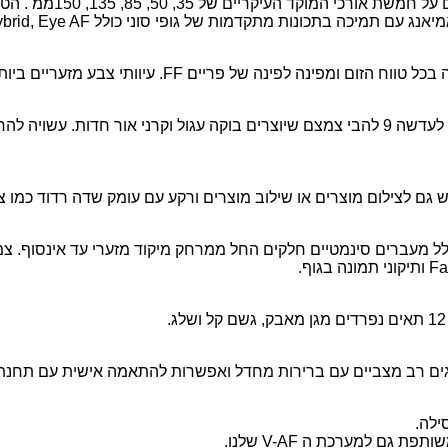
ם על חמשת אורכי המוקד העיקריים של
35, 50, 85, 135, 150
ממ
.
הטו
אנג עם תמיכה בתכונות מתקדמות של גופי סוני כולל
brid, Eye AF,
בכל טווח הזום ומפינה לפינה של פריים
FF.
עיוותי צבע מזעריים בי
לעדשה
9
להבי צמצם שיוצרים בוקה עגול וקרני אור חדות
.
עשויה לה
ם לצילום מוצרים או שילוב מוצרים ורקע עם עומק שדה רדוד כמו ציל
לל מעברים סינמטיים חלקים החל ממרחק מיקוד מזערי עד אינסוף
.
צמ
ותיקוני תמונה בגוף
.
12
תאים נפרדים מגן מאבק
,
גשם קל ושלג
.
ם רב מצביים עם ברירות מחדל ואפשרות להתאמה אישית עם תחנת 
סילה
.
שותפת גם למערכת ה
V-AF
שלנו
.