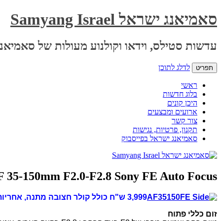
סאמיאנג ישראל Samyang Israel
עדשות סטילס, וידאו וקולנוע מעולות של סאמיאנג
לדלג לתוכן
תפריט
ראשי
בלוג חדשות
היכן קונים
ארועים ומבצעים
צור קשר
תקנון, פרטיות, נגישות
סאמיאנג ישראל בפייסבוק
 35-150mm F2.0-F2.8 Sony FE Auto Focus
3,999 ש"ח כולל קולר חצובה מתנה, אחריו
ת
זום כללי פתוח