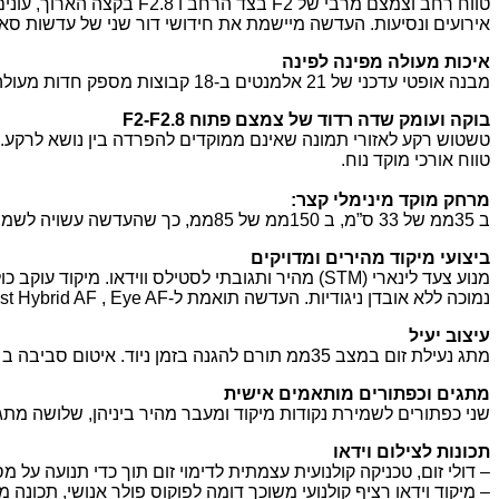
טווח רחב וצמצם מרבי של
F2
בצד הרחב ו
F2.8
בקצה הארוך
,
עוני
אירועים ונסיעות
.
העדשה מיישמת את חידושי דור שני של עדשות סאמי
איכות מעולה מפינה לפינה
מבנה אופטי עדכני של
21
אלמנטים ב
-18
קבוצות מספק חדות מעולה 
בוקה ועומק שדה רדוד של
צמצם
פתוח
F2-F2.8
טשטוש רקע לאזורי תמונה שאינם ממוקדים
להפרדה בין נושא לרקע
.
טווח אורכי מוקד נוח.
מרחק מוקד מינימלי קצר
:
ב
35
ממ של
33
ס”מ
,
ב
150
ממ של
85
ממ
,
כך שהעדשה עשויה לשמש ג
ביצועי מיקוד מהירים ומדויקים
מנוע צעד לינארי
(STM)
מהיר ותגובתי לסטילס ווידאו
.
מיקוד עוקב כו
נמוכה ללא אובדן ניגודיות
.
העדשה תואמת ל
-Fast Hybrid AF , Eye AF
עיצוב
יעיל
מתג נעילת זום במצב
35
ממ תורם להגנה בזמן ניוד
.
איטום סביבה ב
מתגים וכפתורים מותאמים אישית
שני כפתורים לשמירת נקודות מיקוד ומעבר מהיר ביניהן
,
שלושה מתגי
תכונות לצילום וידאו
–
דולי זום
,
טכניקה קולנועית עצמתית לדימוי זום תוך כדי תנועה על מ
–
מיקוד וידאו רציף קולנועי משוכך דומה לפוקוס פולר אנושי
,
תכונה מ