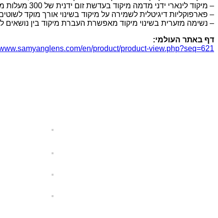
–
מיקוד לינארי ידני מדמה מיקוד בעדשת זום ידנית של
300
מעלות מה
–
פארפוקליות דיגיטלית לשמירה על מיקוד בשינוי אורך מוקד לשוטים
–
נשימה מזערית בשינוי מיקוד מאפשרת העברת מיקוד בין נושאים לל
דף באתר העולמי
:
//www.samyanglens.com/en/product/product-view.php?seq=621