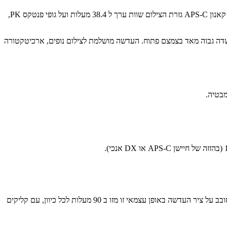
עדשת Samyang T-S 24mm f/3.5 ED AS UMC מתוכננת למצלמות בעלות חיישן בגודל מלא ושמישה גם עם מצלמות בעלות חיישן קטן יותר. על גופי קאנון APS-C גזרת הצילום שוות ערך ל 38.4 מעלות ועל גופי פנטקס PK,
 שדה גבוה מאד בצמצם פתוח. העדשה מושלמת לצילום נופים, ארכיטקטורה
בטיה.
ניתן לבצע תנועת Tilt של 8.5 מעלות לגבי מישור החיישן לשני הכיוונים, וכן תנועת Shift של 12ממ הזזה לגבי החיישן לכל כיוון. את שתי התנועות ניתן לסובב על ציר העדשה באופן עצמאי זו מזו ב 90 מעלות לכל כיוון, עם קליקים