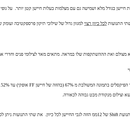
לכל כיוון רצוי
למגוון גדול של שילובי תיקון פרספקטיבה ועומק
א מצולם ואת הההשתקפות שלו במראה. מתאים מאד לצילומי פנים וחדרי אמ
י
 אופקי) עד 152% (בהזזה של חיישן APS-C או DX אנכי).
שא וצילום מנקודת מבט גבוהה לכאורה.