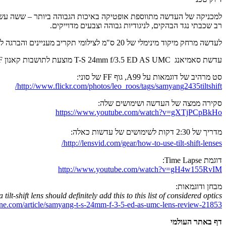
למכניקה של העדשה מתווספת אופטיקה באיכות הגבוהה ביותר – ששה עשר 
רב שכבתי נגד הבהקים, לניגודיות גבוהה וצבעים מדוייקים.
לעדשה מרחק מיקוד מינימלי של 20 ס"מ לצילומי תקריב מעניינים והברגה לפילטר 82ממ נפוץ.
עדשת סאמיאנג T-S 24mm f/3.5 ED AS UMC מוצעת לתושבות קאנון EF, ניקון F, סוני אלפא ופנטקס PK, פוג'י X, סוני E (גופי NEX, VG, FS) וסמסונג NX.
סט מרהיב של דוגמאות על A99, גוף FF של סוני:
http://www.flickr.com/photos/leo_roos/tags/samyang2435tiltshift/
סקירה ממצה של העדשה ושימושים שלה:
https://www.youtube.com/watch?v=gXTjPCpBkHo
מדריך של 2:30 דקות לשימושים של עדשות כאלה:
http://lensvid.com/gear/how-to-use-tilt-shift-lenses/
דוגמת Time Lapse:
http://www.youtube.com/watch?v=gH4w155RvIM
מבחן ודוגמאות:
lt-shift lens should definitely add this to this list of considered optics
ne.com/article/samyang-t-s-24mm-f-3-5-ed-as-umc-lens-review-21853
דף באתר העולמי