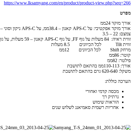
https://www.lksamyang.com/en/product/product-view.php?seq=266
מפרט
אורך מוקד 24ממ
אורך מוקד אפקטיבי: על APS-C קאנון – 38.4ממ, על APS-C ניקון וסוני – 36ממ
צמצם: 22 – 3.5
זווית ראיה: 84 מעלות על גוף FF, על גוף APS-C קאנון – 59 מעלות, על גוף APS-C ניקון וסוני – 62 מעלות
זווית Tilt לכל הכיוונים 8.5 מעלות
מרחק Shift לכל הכיוונים 12ממ
קוטר: 86ממ
פילטר: 82ממ
אורך: 110-113ממ בהתאם לתושבת
משקל: 620-640 גרם בהתאם לתושבת
הערכה כוללת:
מכסה קדמי ואחורי
נרתיק רך
הוראות שימוש
אחריות רשמית סאמיאנג לשלוש שנים