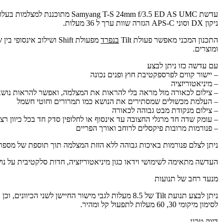
ניקון DX וסוני APS-C הגזרה שוות ערך ל 36 מעלות.
התכנון המכני מאפשר פעולת Tilt
בנפרד
מפעולת Shift ושילוב אינסופי בין שתי התנועות
ומוצרים.
עם עדשה כזו ניתן לבצע
– יישור קווים לפרספקטיבת חוץ ופנים נכונה
– מיניאטוריזציה
– צילום לכאורה מול מראה בלי להראות את המצלמה, ואפשר להראות נוש
– העלמת מכשולים שמסתירים את הנושא כמו תמרורים וחוטי חשמל
– צילום מנקודת מבט גבוהה לכאורה
– עומק שדה חד מרגלי החצובה עד אינסוף או לחלופין סדק חד בכל כיוון רצו
– פנורמות מרובות פיקסלים לרוחב ואורך הפריים
ניתן לצלם פנורמות באיכות גבוהה ללא הזזת המצלמה תוך תוספת של מספר הפיקסלים בתמונה המשולבת מ 67% (בהזזה של חיישן FF
העדשה מתאימה לשימושי וידאו כגון מיניאטוריזציה, חדות סלקטיבית על נו
מנעד רחב של תנועות
לסימון מיקומי 30, 60 מעלות לתפעול קל ומהיר.
דיוק טכני