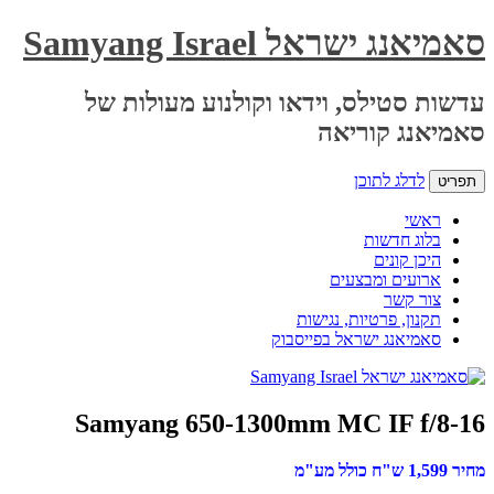
סאמיאנג ישראל Samyang Israel
עדשות סטילס, וידאו וקולנוע מעולות של
סאמיאנג קוריאה
לדלג לתוכן
תפריט
ראשי
בלוג חדשות
היכן קונים
ארועים ומבצעים
צור קשר
תקנון, פרטיות, נגישות
סאמיאנג ישראל בפייסבוק
Samyang 650-1300mm MC IF f/8-16
מחיר 1,599 ש"ח כולל מע"מ