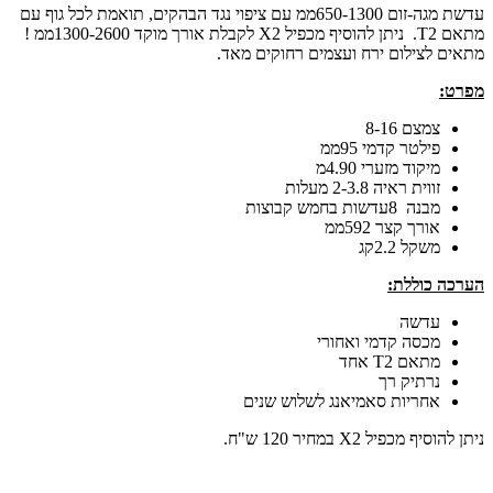
עדשת מגה-זום 650-1300ממ עם ציפוי נגד הבהקים, תואמת לכל גוף עם
מתאם T2. ניתן להוסיף מכפיל X2 לקבלת אורך מוקד 1300-2600ממ !
מתאים לצילום ירח ועצמים רחוקים מאד.
מפרט:
צמצם 8-16
פילטר קדמי 95ממ
מיקוד מזערי 4.90מ
זווית ראיה 2-3.8 מעלות
מבנה 8עדשות בחמש קבוצות
אורך קצר 592ממ
משקל 2.2קג
הערכה כוללת:
עדשה
מכסה קדמי ואחורי
מתאם T2 אחד
נרתיק רך
אחריות סאמיאנג לשלוש שנים
ניתן להוסיף מכפיל X2 במחיר 120 ש"ח.