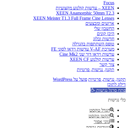
XEEN Ana
XEEN Meister T1.3 Fu
ה
Wor