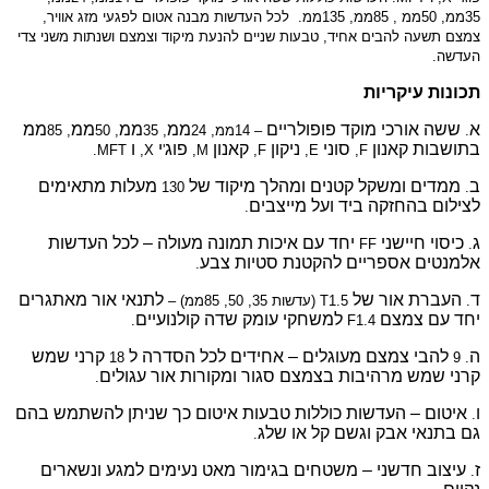
כל העדשות מבנה אטום לפגעי מזג אוויר
,
 שניים להנעת מיקוד וצמצם ושנתות משני צדי
יים
ממ
ממ
ממ
ממ
– 14ממ, 24
, 35
, 50
, 85
קון
קאנון
פוג
י
ו
MFT.
X,
'
M,
F,
לך מיקוד של
מעלות מתאימים
130
צבים
.
כות תמונה מעולה – לכל העדשות
סטיות צבע
.
לתנאי אור מאתגרים
עומק שדה קולנועיים
.
 אחידים לכל הסדרה ל
קרני שמש
18
גור ומקורות אור עגולים
.
טבעות איטום כך שניתן להשתמש בהם
שלג
.
גימור מאט נעימים למגע ונשארים