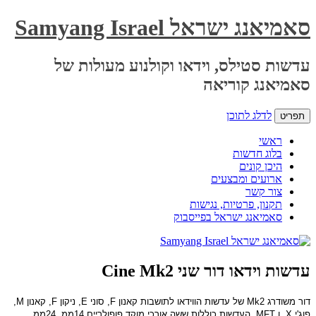
Samy
 וקולנוע מעולות של
וק
Ci
ו ל
תושבות קאנון
F,
סוני
E,
ניקון
F,
קאנון
M,
אורכי מוקד פופולריים 14ממ,
24
ממ
,