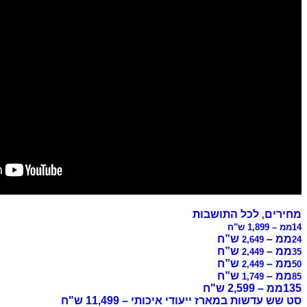
י – 11,499 ש"ח