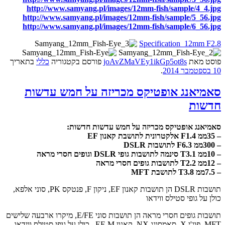
http://www.samyang.pl/images/12mm-fish/sample/4_4.jpg
http://www.samyang.pl/images/12mm-fish/sample/5_56.jpg
http://www.samyang.pl/images/12mm-fish/sample/6_56.jpg
Specification_12mm F2.8
פוסט
מאת
joAvZMaVEy1ikGp5ot8s
פורסם בקטגוריה
כללי
בתאריך
10 בספטמבר 2014
.
סאמיאנג אופטיקס מכריזה על חמש עדשות
חדשות
סאמיאנג אופטיקס מכריזה על חמש עדשות חדשות:
– 35ממ F1.4 אלקטרונית לתושבת קאנון EF
– 300ממ F6.3 לתושבות DSLR
– 10ממ T3.1 סינמה לתושבות גופי DSLR וגופים חסרי מראה
– 12ממ T2.2 לתושבות גופים חסרי מראה
– 7.5ממ T3.8 לתושבת MFT
תושבות DSLR הן תושבות קאנון EF, ניקון F, פנטקס PK, סוני אלפא,
כולן על גופי סטילס ווידאו
תושבות גופים חסרי מראה הן תושבות סוני E/FE, מיקרו ארבעה שלישים
MFT, פוג'י X, סאמסונג NX, קאנון EF-M , כולן על גופי סטילס ווידאו.