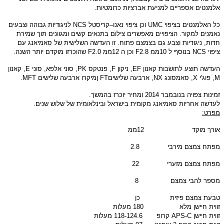
אלמנטים אספריים למניעת אברציות כרומטיות
.
כל האלמנטים בציפוי
UMC
וכן ציפוי נאנו
–
קריסטל
NCS
לניגודיות גבוהה וצבעים
נאמנים למקור
.
הציפויים מאפשרים צילום בתנאים קשים ומגוונים תוך שמירת
חדות
,
ניגודיות וצבע גם בצמצם פתוח
.
זו העדשה השלישית של סאמיאנג עם
ציפוי
NCS
בנוסף ל
10
ממ
F2.8
וכן ה
12
ממ
F2.0
שהוכרזו מוקדם יותר השנה
.
העדשה תוצע לתושבות קאנון
EF,
ניקון
F,
פנטקס
PK,
סוני אלפא
,
סוני
E,
קאנון
M,
פוג
'
י
X,
סאמסונג
NX,
ארבעה שלי
שים
FT
ןמיקרו ארבעה שלישים
MFT
.
זמינות צפויה בנובמבר
2014
ומחיר יוכרז בהמשך
.
לעדשה אחריות סאמיאנג מקומית בישראל ובינלאומית של שלוש שנים
.
מפרט
:
אורך מוקד
12
ממ
מפתח צמצם מירבי
2.8
מפתח צמצם מזערי
22
מספר להבי צמצם
8
טבעת צמצם פיזית
כן
זווית חיישן מלא 180 מעלות
זווית חיישן APS-C קרופ
118-124.6
מעלות