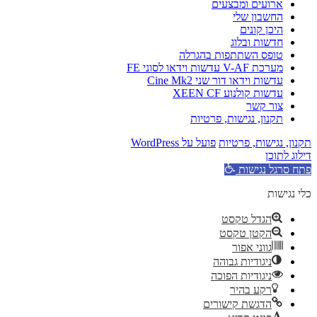
ארועים ומבצעים
החשבון שלי
היכן קונים
חדשות ובלוג
טופס השתתפות בהגרלה
מערכת V-AF עדשות וידאו לסוני FE
עדשות וידאו דור שני Cine Mk2
עדשות קולנוע XEEN CF
צור קשר
תקנון, נגישות, פרטיות
תקנון, נגישות, פרטיות
פועל על WordPress
דילוג לתוכן
פתח סרגל נגישות
כלי נגישות
הגדל טקסט
הקטן טקסט
גווני אפור
ניגודיות גבוהה
ניגודיות הפוכה
רקע בהיר
הדגשת קישורים