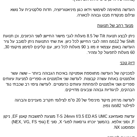
העדשה מתאימה לשימושי וידאו כגון מיניאטוריזציה
,
חדות סלקטיבית על נושא
וצילום מנקודת מבט גבוהה לכאורה
.
מנעד רחב של תנועות
ניתן לבצע תנועת
Tilt
של
8.5
מעלות לגבי מישור החיישן לשני הכיוונים
,
וכן תנועת
Shift
של
12
ממ הזזה לגבי החיישן לכל כיוון
.
את שתי התנועות ניתן לסובב על ציר
העדשה באופן עצמאי זו מזו ב
90
מעלות לכל כיוון
,
עם קליקים לסימון מיקומי
30,
60
מעלות לתפעול קל ומהיר
.
דיוק טכני
למכניקה של העדשה מתווספת אופטיקה באיכות הגבוהה ביותר – ששה עשר
אלמנטים באחת עשרה קבוצות
.
לעדשה שני אלמנטים א
–
ספריים למניעת עיוותים
ספריים ושני אלמנטים להפחתת עיוותים כרומטיים
.
לעדשה ציפוי רב שכבתי נגד
הבהקים
,
לניגודיות גבוהה וצבעים מדוייקים
.
לעדשה מרחק מיקוד מינימלי של
20
ס
"
מ לצילומי תקריב מעניינים והברגה
לפילטר
82
ממ נפוץ
.
tBDYnDa
עדשת סאמיאנג
T-S 24mm f/3.5 ED AS UMC
מוצעת לתושבות קאנון
EF,
ניקון
F,
וסוני אלפא
.
בהמשך יוכרזו גרסאות לפוג
'
י
X,
סוני
E (
גופי
NEX, VG, FS)
וסמסונג
NX.