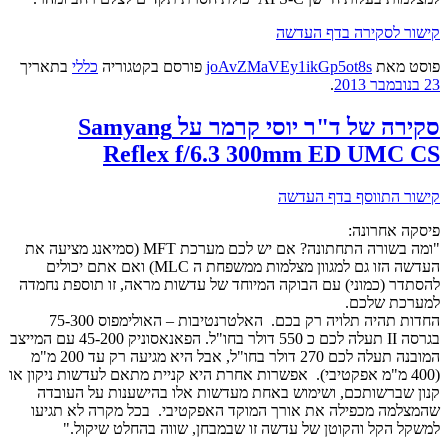
קישור לסקירה בדף העדשה
פוסט
מאת
joAvZMaVEy1ikGp5ot8s
פורסם בקטגוריה
כללי
בתאריך
23 בנובמבר 2013
.
סקירה של ד"ר יוסי קרמר על Samyang
Reflex f/6.3 300mm ED UMC CS
קישור התווסף בדף העדשה
פיסקה אחרונה:
"ומה בשורה התחתונה? אם יש לכם מערכת MFT (סמיאנג מציעה את
העדשה הזו גם למגוון מצלמות ממשפחת ה MLC) ואם אתם יכולים
להסתדר (כמוני) עם הבוקה המיוחד של עדשות מראה, זו תוספת נחמדה
למערכת שלכם.
החדות תהיה תלויה רק בכם. האלטרנטיבות – האולימפוס 75-300
בגרסה II תעלה לכם כ 550 דולר בחו"ל. הפאנאסוניק 45-200 עם המייצב
המובנה תעלה לכם 270 דולר בחו"ל, אבל היא מגיעה רק עד 200 מ"מ
(400 מ"מ אפקטיבי). אפשרות אחרת היא קניית מתאם לעדשות ניקון או
קנון שברשותכם, ושימוש באחת מעדשות אלו בהישענות על העובדה
שהמצלמה מכפילה את אורך המוקד האפקטיבי. בכל מקרה לא תגיעו
למשקל הקל והקוטן של עדשה זו שבמבחן, שווה בהחלט שיקול."