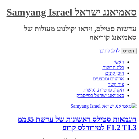
סאמיאנג ישראל Samyang Israel
עדשות סטילס, וידאו וקולנוע מעולות של
סאמיאנג קוריאה
לדלג לתוכן
תפריט
ראשי
בלוג חדשות
היכן קונים
ארועים ומבצעים
צור קשר
תקנון, פרטיות, נגישות
סאמיאנג ישראל בפייסבוק
דוגמאות סטילס ראשונות של עדשת 35ממ
F1.2 T1.3 למירורלס קרופ