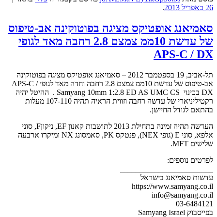
26 באפריל 2013
.
סאמיאנג אופטיקס מציגה בפוטוקינה אב-טיפוס
של עדשת 10ממ צמצם 2.8 רחבה מאד לגופי
APS-C / DX
תל-אביב, 19 בספטמבר 2012 – סאמיאנג אופטיקס מציגה בפוטוקינה
אב-טיפוס של עדשת 10ממ צמצם 2.8 רחבה וחדה מאד לגופי APS-C /
DX בכינוי Samyang 10mm 1:2.8 ED AS UMC CS . ההיטל יהיה
רקטיליניארי של עדשה רחבה וזווית הראיה תהיה 107-110 מעלות
בהתאם לגודל החיישן.
העדשה תהיה זמינה בתחילת 2013 לתושבות קאנון EF, ניקוןF, סוני
אלפא, סוני E (גופי NEX), פנטקס PK, סאמסונג NX ומיקרו ארבעה
שלישים MFT.
לפרטים נוספים:
________________________
עדשות סאמיאנג בישראל
https://www.samyang.co.il
info@samyang.co.il
03-6484121
בפייסבוק Samyang Israel