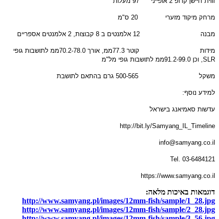
זווית
חיישן קרופ
2
אופייני
97
מעלות
מרחק מיקוד מזערי
20
ס
"
מ
מבנה
12
אלמנטים ב
8
קבוצות
, 2
אלמנטים אספריים
מידות
קוטר
77.3
ממ
,
אורך
70.2-78.0
ממ לתושבות גופי
SLR,
וכן
91.2-99.0
ממ לתושבות גופי מל
"
מ
משקל
500-565
גרם בהתאם לתושבת
למידע נוסף
:
עדשות סאמיאנג בישראל
http://bit.ly/Samyang_IL_Timeline
info@samyang.co.il
Tel. 03-6484121
https://www.samyang.co.il
דוגמאות באיכות מלאה:
http://www.samyang.pl/images/12mm-fish/sample/1_28.jpg
http://www.samyang.pl/images/12mm-fish/sample/2_28.jpg
http://www.samyang.pl/images/12mm-fish/sample/3_56.jpg