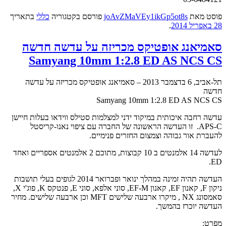
פוסט
מאת
joAvZMaVEy1ikGp5ot8s
פורסם בקטגוריה
כללי
בתאריך
28 באפריל 2014
.
סאמיאנג אופטיקס מכריזה על עדשה חדשה
Samyang 10mm 1:2.8 ED AS NCS CS
תל-אביב, 6 בדצמבר 2013 – סאמיאנג אופטיקס מכריזה על עדשה
חדשה
Samyang 10mm 1:2.8 ED AS NCS CS
עדשה רחבה איכותית במיקוד ידני למצלמות סטילס ווידאו בעלות חיישן
APS-C. זו העדשה הראשונה של החברה עם ציפוי נאנו-קריסטל
להעברת אור גבוהה וצמצום החזרים פנימיים.
לעדשה 14 אלמנטים ב 10 קבוצות, מתוכם 2 אלמנטים אספריים ואחד
ED.
העדשה תהיה זמינה במהלך ינואר ופברואר 2014 לגופים בעלי תושבות
ניקון F, קאנון EF, קאנון EF-M, סוני אלפא, סוני E, פנטקס K, פוג'י X,
סאמסונג NX , מיקרו ארבעה שלישים MFT וכן ארבעה שלישים. מחיר
העדשה יוכרז בהמשך.
מפרט: