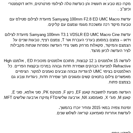
מקרו כמו טבע או תעשיה והן כעדשת טלה לצילומי פורטרטים
,
וידאו דוקומנטרי
וכיוצ
"
ב
.
עדשת
Samyang 100mm F2.8 ED UMC Macro
מיועדת לצילום סטילס עם
טבעת מיקוד רכה ומשככת מגומי וצמצם עם קליקים
.
עדשת
Samyang 100mm T3.1 VDSLR ED UMC Macro Cine
מיועדת לצילום
וידאו – צמצם במסומן בערכי העברת אור
T,
צמצם רציף
,
טבעות שניים על
הצמצם והמיקוד
,
סקאלות מרחק משני צידי העדשה וספרות שנתות מקבילות
לציר העדשה לכיוון מהצד
.
לעדשה
15
אלמנטים ב
12
קבוצות
,
מתוכם אלמנטים מזכוכית
ED ,
אלמנט
High
Refractive
למניעת הבהקים ושמירת חדות גבוהה במרכז ובקצוות הפריים
.
כל
האלמנטים בציפוי
UMC
לניגודיות גבוהה וצבעים נאמנים למקור
.
הציפויים
מאפשרים צילום בתנאים קשים ומגוונים תוך שמירת חדות
,
ניגודיות וצבע גם
בצמצם פתוח
.
העדשה מוצעת לתושבות קאנון
EF,
ניקון
F,
פנטקס
PK,
סוני אלפא
,
סוני
E,
קאנון
M,
פוג
'
י
X,
סאמסונג
NX,
ארבעה שלי
שים
FT
ןמיקרו ארבעה שלישים
MFT.
זמינות צפויה במאי
2015
ומחיר יוכרז בהמשך
.
לעדשות אחריות סאמיאנג קוריאה לשלוש שנים
.