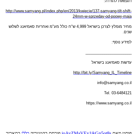
דוגמאות להורדה
:
http://www.samyang.pl/index.php/en/2013/kwiecie/137-samyang-tilt-shift-
24mm-w-sprzeday-od-poowy-maja
מחיר מומלץ לצרכן בישראל
4,999
ש
"
ח כולל מע
"
מ ואחריות סאמיאנג לשלוש
שנים
.
למידע נוסף
:
______________________
עדשות סאמיאנג בישראל
http://bit.ly/Samyang_IL_Timeline
info@samyang.co.il
Tel. 03-6484121
https://www.samyang.co.il
פוסט
מאת
joAvZMaVEy1ikGp5ot8s
פורסם בקטגוריה
כללי
בתאריך