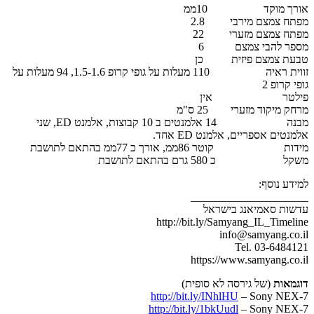
אורך מוקד 10ממ
מפתח צמצם מירבי 2.8
מפתח צמצם מזערי 22
מספר להבי צמצם 6
טבעת צמצם פיזית כן
זווית ראיה 110 מעלות על גופי קרופ 1.5-1.6, 94 מעלות על
גופי קרופ 2
פילטר אין
מרחק מיקוד מזערי 25 ס"מ
מבנה 14 אלמנטים ב 10 קבוצות, אלמנט ED, שני
אלמנטים אספריים, אלמנט ED אחד.
מידות קוטר 86ממ, אורך כ 77ממ בהתאם לתושבת
משקל כ 580 גרם בהתאם לתושבת
למידע נוסף:
_____________________
עדשות סאמיאנג בישראל
http://bit.ly/Samyang_IL_Timeline
info@samyang.co.il
Tel. 03-6484121
https://www.samyang.co.il
דוגמאות
(של גירסה לא סופית)
http://bit.ly/INhlHU
– Sony NEX-7
http://bit.ly/1bkUudl
– Sony NEX-7