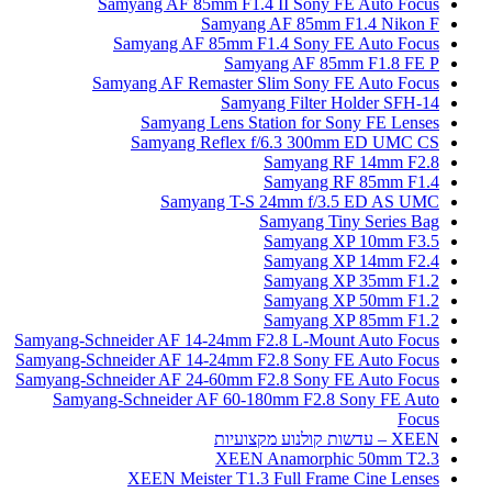
Samyang AF 85mm F1.4 II Sony FE Auto Focus
Samyang AF 85mm F1.4 Nikon F
Samyang AF 85mm F1.4 Sony FE Auto Focus
Samyang AF 85mm F1.8 FE P
Samyang AF Remaster Slim Sony FE Auto Focus
Samyang Filter Holder SFH-14
Samyang Lens Station for Sony FE Lenses
Samyang Reflex f/6.3 300mm ED UMC CS
Samyang RF 14mm F2.8
Samyang RF 85mm F1.4
Samyang T-S 24mm f/3.5 ED AS UMC
Samyang Tiny Series Bag
Samyang XP 10mm F3.5
Samyang XP 14mm F2.4
Samyang XP 35mm F1.2
Samyang XP 50mm F1.2
Samyang XP 85mm F1.2
Samyang-Schneider AF 14-24mm F2.8 L-Mount Auto Focus
Samyang-Schneider AF 14-24mm F2.8 Sony FE Auto Focus
Samyang-Schneider AF 24-60mm F2.8 Sony FE Auto Focus
Samyang-Schneider AF 60-180mm F2.8 Sony FE Auto
Focus
XEEN – עדשות קולנוע מקצועיות
XEEN Anamorphic 50mm T2.3
XEEN Meister T1.3 Full Frame Cine Lenses