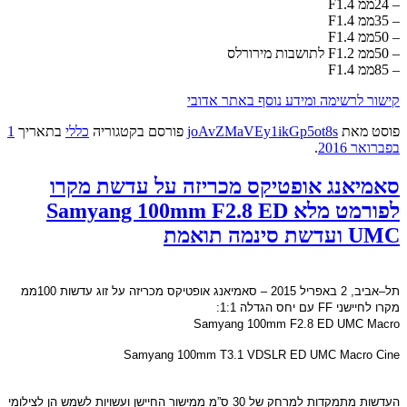
– 24ממ F1.4
– 35ממ F1.4
– 50ממ F1.4
– 50ממ F1.2 לתושבות מירורלס
– 85ממ F1.4
קישור לרשימה ומידע נוסף באתר אדובי
פוסט
מאת
joAvZMaVEy1ikGp5ot8s
פורסם בקטגוריה
כללי
בתאריך
1
בפברואר 2016
.
סאמיאנג אופטיקס מכריזה על עדשת מקרו
לפורמט מלא Samyang 100mm F2.8 ED
UMC ועדשת סינמה תואמת
תל
–
אביב
, 2
באפריל
2015 –
סאמיאנג אופטיקס מכריזה על זוג עדשות
100
ממ
מקרו לחיישני
FF
עם יחס הגדלה
1:1:
Samyang 100mm F2.8 ED UMC Macro
Samyang 100mm T3.1 VDSLR ED UMC Macro Cine
העדשות מתמקדות למרחק של
30
ס”מ ממישור החיישן ועשויות לשמש הן לצילומי