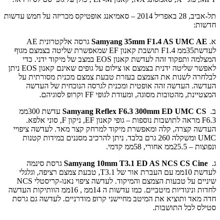
תל-אביב, 28 באפריל 2014 – סאמיאנג אופטיקס מכריזה על חמש עדשות
חדשות:
א.
Samyang 35mm F1.4 AS UMC AE
גרסה אלקטרונית AE
לעדשת35ממ F1.4 תושבת קאנון EF שמאפשרת שליטה בצמצם מגוף
המצלמה ותפקוד זהה לעדשת קאנון EOS במצב של מיקוד ידני. כדי
לאפשר שליטה ידנית בצמצם או צילום על גופים שאינם קאנון EOS ניתן
לבלחרה לשנות את הצמצם בעזרת טבעת צמצם מכנית מסורתית על
העדשה. העדשה זהה אופטית ומכנית לגרסה הנוכחית של העדשה
המצטיינת, מהטובות מסוגה, ומעודת לגופי FF וקרופ לסוגיהם.
ב.
Samyang Reflex F6.3 300mm ED UMC CS
עדשת 300ממ
F6.3 מראה לתושבות נוספות – גופי קאנון EF, ניקון F, סוני אלפא.
העדשה קצרה, קלה ומאפשרת מיקוד למרחק קצר מאד. לעדשה ציפויי
UMC ומשקלה 260 גרם בלבד. ניתן להרכיב מסננים במידות קטנות
ונפוצות – 25.5ממ אחורי, 58ממ קדמי.
ג.
Samyang 10mm T3.1 ED AS NCS CS Cine
גרסת סינמה
לעדשת 10ממ עם העברת אור של T3.1, טבעת צמצם רציפה, וגלגלי
שיניים על טבעות הצמצם והמיקוד. לעדשה ציפוי נאנו-קריסטלי NCS
לחדות וניגודיות מיטביים. כמו עדשות ה 14ממ , 16ממ הוותיקות העדשה
חדה מאד ותוציא את המיטב מחיישני קרופ מודרניים. לעדשה גם גרסת
סטילס לכל התושבות.