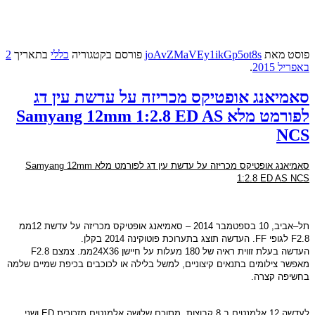
פוסט
מאת
joAvZMaVEy1ikGp5ot8s
פורסם בקטגוריה
כללי
בתאריך
2
באפריל 2015
.
סאמיאנג אופטיקס מכריזה על עדשת עין דג
לפורמט מלא Samyang 12mm 1:2.8 ED AS
NCS
סאמיאנג אופטיקס מכריזה על עדשת עין דג לפורמט מלא
Samyang 12mm
1:2.8 ED AS NCS
תל
–
אביב
, 10
בספטמבר
2014 –
סאמיאנג אופטיקס מכריזה על עדשת
12
ממ
F2.8
לגופי
FF.
העדשה תוצג בתערוכת פוטוקינה
2014
בקלן
.
העדשה בעלת זווית ראיה של
180
מעלות על חיישן
24X36
ממ
.
צמצם
F2.8
מאפשר צילומים בתנאים קיצוניים
,
למשל בלילה או לכוכבים בכיפת שמיים שלמה
בחשיפה קצרה
.
לעדשה
12
אלמנטים ב
8
קבוצות
,
מתוכם שלושה אלמנטים מזכוכית
ED
ושני