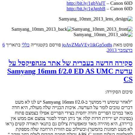
http://bit.ly/1gbVaJT
– Canon 60D
http://bit.ly/1gJgnbB
– Canon 60D
פוסט
מאת
joAvZMaVEy1ikGp5ot8s
פורסם בקטגוריה
כללי
בתאריך
6
בדצמבר 2013
.
סקירה חדשה בעברית של אתר מגהפיקסל על
עדשת Samyang 16mm f/2.0 ED AS UMC
CS
סיכום הסקירה:
"לאחר שימוש די ממושך ב-Samyang 16mm f/2.0 יש לנו לא מעט
דברים טובים לומר על העדשה. איכות הבנייה שלה מעולה, היא חדה
מאד במרכז הפריים וחדה יחסית בצידי הפריים אפילו בצמצם פתוח
(בפינות יש ירידת חדות קלה אך ניתן תמיד לסגור צמצם אם ממש אין
ברירה), היא מהירה מאד ומאפשרת צילום גם בתנאי תאורה קשים (ראו
לא מעט תמונות בהמשך) ובשילוב עם הזווית הרחבה שלה מספקת
למצלמות בעלות חיישן APS-C יכולת חסרת תקדים לצלם רחב ומהר."