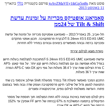
פוסט
מאת
joAvZMaVEy1ikGp5ot8s
פורסם בקטגוריה
כללי
בתאריך
11 באוגוסט 2013
.
סאמיאנג אופטיקס מכריזה על זמינות עדשת
Tilt & Shift של 24ממ
תל
–
אביב
, 25
באפריל
2013 –
סאמיאנג אופטיקס מכריזה על
זמינות של עדשת
T-S 24mm f/3.5 ED AS UMC
לבקרת פרספקטיבה
.
תכנון אופטי מתקדם
ומכניקה ברמה גבוהה מאפשרים ביצועים גבוהים במחיר ללא תחרות
.
tBDYnDa
נקודת מוצא לצילום יצירתי
עדשת סאמיאנג
T-S 24mm f/3.5 ED AS UMC
מתוכננת למצלמות בעלות חיישן
בגודל מלא ושמישה גם עם מצלמות בעלות חיישן קטן יותר
.
על גופי קאנון
APS-
C
גזרת הצילום שוות ערך ל
38.4
מעלות ועל גופי ניקון
DX
וסוני
APS-C
הגזרה
שוות ערך ל
36
מעלות
.
tBDYnDa
התכנון המכני מאפשר פעולת
Tilt
בנפרד מפעולת
Shift
ושילוב אינסופי בין שתי
התנועות למגוון גדול של שילובי תיקון פרספקטיבה ועומק שדה גבוה מאד בצמצם
פתוח
.
העדשה מושלמת לצילום נופים
,
ארכיטקטורה ומוצרים
.
ניתן לצלם פנורמות באיכות גבוהה ללא הזזת המצלמה תוך תוספת של מספר
הפיקסלים בתמונה המשולבת מ
67% (
בהזזה של חיישן
FF
אופקי
)
עד
152%
(
בהזזה של חיישן
APS-C
או
DX
אנכי
).