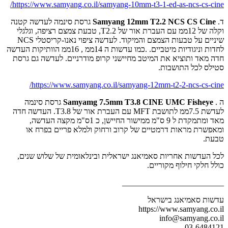
https://www.samyang.co.il/samyang-10mm-t3-1-ed-as-ncs-cs-cine/
ד.
Samyang 12mm T2.2 NCS CS Cine
גרסת סינמה לעדשה קטנה
וקלה של 12ממ עם העברת אור של T2.2, טבעת צמצם רציפה, וגלגלי
שיניים על טבעות הצמצם והמיקוד. לעדשה ציפוי נאנו-קריסטלי NCS
לחדות וניגודיות מיטביים. .כמו עדשות ה 14ממ , 16ממ הוותיקות העדשה
חדה מאד ותוציא את המיטב מחיישני קרופ מודרניים. לעדשה גם גרסת
סטילס לכל התושבות.
https://www.samyang.co.il/samyang-12mm-t2-2-ncs-cs-cine/
ה .
Samyamg 7.5mm T3.8 CINE UMC Fisheye
גרסת סינמה
לעדשת 7.5ממ לתושבת MFT עם העברת אור של T3.8. העדשה חדה
מאד ומתמקדת ל 9 ס"מ ממישור החיישן, כ 1ס"מ מקצה העדשה,
ומאפשרת מראות דרמטיים של קרוב ורחוק ולמלא פריים בפרח או
טבעת.
לכל העדשות אחריות סאמיאנג ישראלית ובינלאומית של שלוש שנים,
כולל חלקי חילוף מקוריים.
_________________________
עדשות סאמיאנג בישראל
https://www.samyang.co.il
info@samyang.co.il
03-6484121