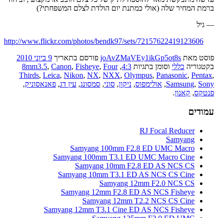
ברמת המחיר שלה (אולי כמתנת יום הולדת לצלם המשפחתי?)
— גיל
http://www.flickr.com/photos/bendk97/sets/72157622419123606
פוסט
מאת
joAvZMaVEy1ikGp5ot8s
פורסם בתאריך
9 ביוני 2010
בקטגוריה
כללי
וסומן בתגיות
4:3
,
Four
,
Fisheye
,
Canon
,
8mm3.5
Thirds
,
Leica
,
Nikon
,
NX
,
NXX
,
Olympus
,
Panasonic
,
Pentax
,
Sony
,
Samsung
,
אולימפוס
,
ניקון
,
סוני
,
סמסונג
,
עין דג
,
פאנאסוניק
,
פנטקס
,
קאנון
.
עמודים
RJ Focal Reducer
Samyang
Samyang 100mm F2.8 ED UMC Macro
Samyang 100mm T3.1 ED UMC Macro Cine
Samyang 10mm F2.8 ED AS NCS CS
Samyang 10mm T3.1 ED AS NCS CS Cine
Samyang 12mm F2.0 NCS CS
Samyang 12mm F2.8 ED AS NCS Fisheye
Samyang 12mm T2.2 NCS CS Cine
Samyang 12mm T3.1 Cine ED AS NCS Fisheye