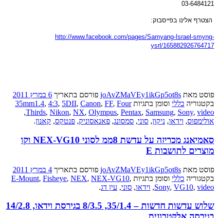
03-6484121
הצטרף אלינו בפייסבוק
:
http://www.facebook.com/pages/Samyang-Israel-smyng-
ysrl/165882926764717
פוסט
מאת
joAvZMaVEy1ikGp5ot8s
פורסם בתאריך
6 במרץ 2011
בקטגוריה
כללי
וסומן בתגיות
Four
,
FF
,
Canon
,
5DII
,
4:3
,
35mm1.4
,
Thirds
,
Nikon
,
NX
,
Olympus
,
Pentax
,
Samsung
,
Sony
,
video
אולימפוס
,
וידאו
,
ניקון
,
סוני
,
סמסונג
,
פאנאסוניק
,
פנטקס
,
קאנון
.
סאמיאנג מכריזה על עדשת 8ממ לסוני NEX-VG10 וקו
מוצרים לתושבות E
פוסט
מאת
joAvZMaVEy1ikGp5ot8s
פורסם בתאריך
4 במרץ 2011
בקטגוריה
כללי
וסומן בתגיות
,
NEX-VG10
,
NEX
,
Fisheye
,
E-Mount
video
,
VG10
,
Sony
,
וידאו
,
סוני
,
עין דג
.
שלוש עדשות חדשות – 35/1.4, 8/3.5 בגירסת וידאו, 14/2.8
בגירסה אלקטרונית