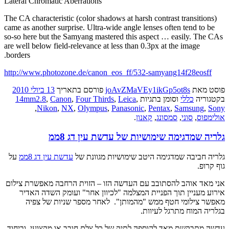
Lateral Chromatic Aberrations
The CA characteristic (color shadows at harsh contrast transitions)
came as another surprise. Ultra-wide angle lenses often tend to be
so-so here but the Samyang mastered this aspect … easily. The CAs
are well below field-relevance at less than 0.3px at the image
borders.
http://www.photozone.de/canon_eos_ff/532-samyang14f28eosff
פוסט
מאת
joAvZMaVEy1ikGp5ot8s
פורסם בתאריך
13 ביולי 2010
בקטגוריה
כללי
וסומן בתגיות
,
Leica
,
Four Thirds
,
Canon
,
14mm2.8
,
Nikon
,
NX
,
Olympus
,
Panasonic
,
Pentax
,
Samsung
,
Sony
אולימפוס
,
סוני
,
סמסונג
,
קאנון
.
גלריה שמדגימה שימושיות של עדשת עין דג 8ממ
גלריה חביבה שמדגימה היטב שימושיות מגוונת של
עדשת עין דג 8ממ
על
גוף קרופ.
אני מאד אוהב להסתובב עם העדשה הזו – הזוית הרחבה מאפשרת צילום
אירוע מעניין תוך הפניית המצלמה "לכיוון אחר" ועומק השדה האדיר
מאפשר צילומי חטף ממש "מהמותן". לאחר מספר שניות של צפיה
בגלריה המוח מתרגל לעיוות.
עדשה מתבקשת מאד להוספה לתיק של כל צלם חובב או מקצועי, וביחוד