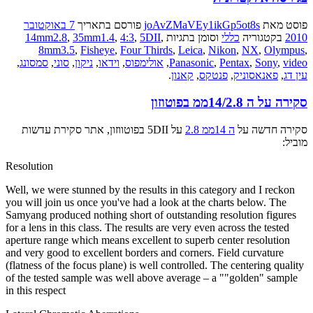
פוסט
מאת
joAvZMaVEy1ikGp5ot8s
פורסם בתאריך
7 באוקטובר
2010
בקטגוריה
כללי
וסומן בתגיות
,
5DII
,
4:3
,
35mm1.4
,
14mm2.8
8mm3.5
,
Fisheye
,
Four Thirds
,
Leica
,
Nikon
,
NX
,
Olympus
,
video
,
Sony
,
Pentax
,
Panasonic
,
אולימפוס
,
וידאו
,
ניקון
,
סוני
,
סמסונג
,
עין דג
,
פאנאסוניק
,
פנטקס
,
קאנון
.
סקירה על ה 14/2.8ממ בפוטוזון
סקירה חדשה על
ה 14ממ 2.8
על 5DII בפוטווזון, אתר סקירת עדשות
מוביל:
Resolution
Well, we were stunned by the results in this category and I reckon
you will join us once you've had a look at the charts below. The
Samyang produced nothing short of outstanding resolution figures
for a lens in this class. The results are very even across the tested
aperture range which means excellent to superb center resolution
and very good to excellent borders and corners. Field curvature
(flatness of the focus plane) is well controlled. The centering quality
of the tested sample was well above average – a ""golden" sample
in this respect