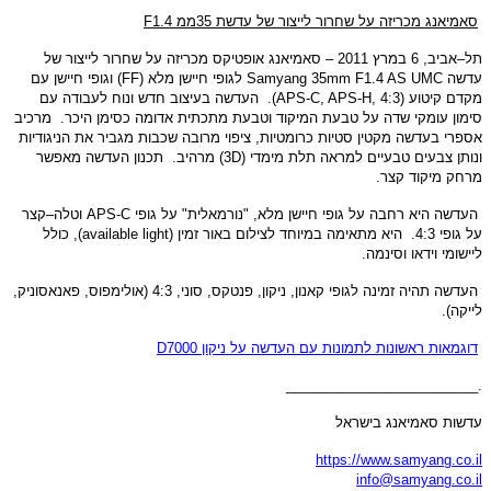
סאמיאנג מכריזה על שחרור לייצור של עדשת
35
ממ
F1.4
תל
–
אביב
, 6
במרץ
2011 –
סאמיאנג אופטיקס מכריזה על שחרור לייצור של
עדשה
Samyang 35mm F1.4 AS UMC
לגופי חיישן מלא
(FF)
וגופי חיישן עם
מקדם קיטוע
(APS-C, APS-H, 4:3).
העדשה בעיצוב חדש ונוח לעבודה עם
סימון עומקי שדה על טבעת המיקוד וטבעת מתכתית אדומה כסימן היכר
.
מרכיב
אספרי בעדשה מקטין סטיות כרומטיות
,
ציפוי מרובה שכבות מגביר את הניגודיות
ונותן צבעים טבעיים למראה תלת מימדי
(3D)
מרהיב
.
תכנון העדשה מאפשר
מרחק מיקוד קצר
.
העדשה היא רחבה על גופי חיישן מלא
, "
נורמאלית
"
על גופי
APS-C
וטלה
–
קצר
על גופי
4:3.
היא מתאימה במיוחד לצילום באור זמין
(available light),
כולל
ליישומי וידאו וסינמה
.
העדשה תהיה זמינה לגופי קאנון
,
ניקון
,
פנטקס
,
סוני
, 4:3 (
אולימפוס
,
פאנאסוניק
,
לייקה
).
דוגמאות ראשונות לתמונות עם העדשה על ניקון
D7000
_________________________
.
עדשות סאמיאנג בישראל
https://www.samyang.co.il
info@samyang.co.il