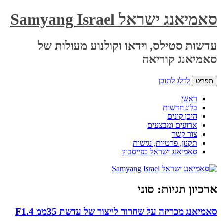
סאמיאנג ישראל Samyang Israel
עדשות סטילס, וידאו וקולנוע מעולות של
סאמיאנג קוריאה
לדלג לתוכן
תפריט
ראשי
בלוג חדשות
היכן קונים
ארועים ומבצעים
צור קשר
תקנון, פרטיות, נגישות
סאמיאנג ישראל בפייסבוק
ארכיון תגיות:
סוני
סאמיאנג מכריזה על שחרור לייצור של עדשת 35ממ F1.4