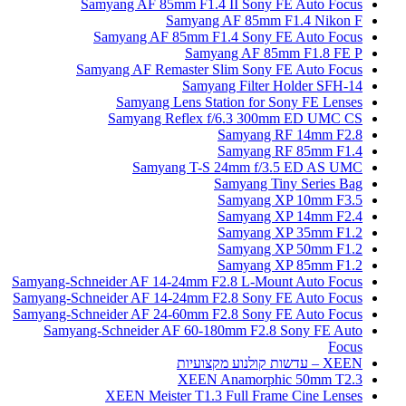
Samyang AF 85mm F1.4 II Sony FE Auto Focus
Samyang AF 85mm F1.4 Nikon F
Samyang AF 85mm F1.4 Sony FE Auto Focus
Samyang AF 85mm F1.8 FE P
Samyang AF Remaster Slim Sony FE Auto Focus
Samyang Filter Holder SFH-14
Samyang Lens Station for Sony FE Lenses
Samyang Reflex f/6.3 300mm ED UMC CS
Samyang RF 14mm F2.8
Samyang RF 85mm F1.4
Samyang T-S 24mm f/3.5 ED AS UMC
Samyang Tiny Series Bag
Samyang XP 10mm F3.5
Samyang XP 14mm F2.4
Samyang XP 35mm F1.2
Samyang XP 50mm F1.2
Samyang XP 85mm F1.2
Samyang-Schneider AF 14-24mm F2.8 L-Mount Auto Focus
Samyang-Schneider AF 14-24mm F2.8 Sony FE Auto Focus
Samyang-Schneider AF 24-60mm F2.8 Sony FE Auto Focus
Samyang-Schneider AF 60-180mm F2.8 Sony FE Auto
Focus
XEEN – עדשות קולנוע מקצועיות
XEEN Anamorphic 50mm T2.3
XEEN Meister T1.3 Full Frame Cine Lenses