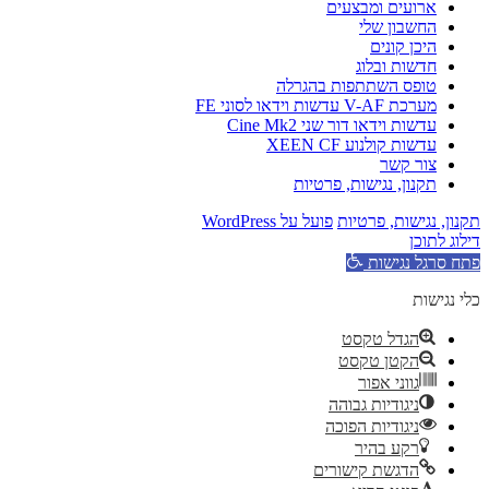
ארועים ומבצעים
החשבון שלי
היכן קונים
חדשות ובלוג
טופס השתתפות בהגרלה
מערכת V-AF עדשות וידאו לסוני FE
עדשות וידאו דור שני Cine Mk2
עדשות קולנוע XEEN CF
צור קשר
תקנון, נגישות, פרטיות
תקנון, נגישות, פרטיות
פועל על WordPress
דילוג לתוכן
פתח סרגל נגישות
כלי נגישות
הגדל טקסט
הקטן טקסט
גווני אפור
ניגודיות גבוהה
ניגודיות הפוכה
רקע בהיר
הדגשת קישורים