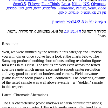
8mm3.5
,
Fisheye
,
Four Thirds
,
Leica
,
Nikon
,
NX
,
Olympus
,
video
,
Sony
,
Pentax
,
Panasonic
,
אולימפוס
,
וידאו
,
ניקון
,
סוני
,
סמסונג
,
עין דג
,
פאנאסוניק
,
פנטקס
,
קאנון
.
סקירה על ה 14/2.8ממ בפוטוזון
סקירה חדשה על
ה 14ממ 2.8
על 5DII בפוטווזון, אתר סקירת עדשות
מוביל:
Resolution
Well, we were stunned by the results in this category and I reckon
you will join us once you've had a look at the charts below. The
Samyang produced nothing short of outstanding resolution figures
for a lens in this class. The results are very even across the tested
aperture range which means excellent to superb center resolution
and very good to excellent borders and corners. Field curvature
(flatness of the focus plane) is well controlled. The centering quality
of the tested sample was well above average – a ""golden" sample
in this respect
Lateral Chromatic Aberrations
The CA characteristic (color shadows at harsh contrast transitions)
came as another surprise. Ultra-wide angle lenses often tend to be