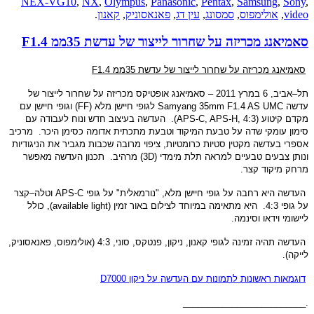
NEX-VG10
,
NX
,
Olympus
,
Panasonic
,
Pentax
,
Samsung
,
Sony
,
video
,
אולימפוס
,
סמסונג
,
עין דג
,
פאנאסוניק
,
קאנון
.
סאמיאנג מכריזה על שחרור לייצור של עדשת 35ממ F1.4
סאמיאנג מכריזה על שחרור לייצור של עדשת
35
ממ
F1.4
תל
–
אביב
, 6
במרץ
2011 –
סאמיאנג אופטיקס מכריזה על שחרור לייצור של
עדשה
Samyang 35mm F1.4 AS UMC
לגופי חיישן מלא
(FF)
וגופי חיישן עם
מקדם קיטוע
(APS-C, APS-H, 4:3).
העדשה בעיצוב חדש ונוח לעבודה עם
סימון עומקי שדה על טבעת המיקוד וטבעת מתכתית אדומה כסימן היכר
.
מרכיב
אספרי בעדשה מקטין סטיות כרומטיות
,
ציפוי מרובה שכבות מגביר את הניגודיות
ונותן צבעים טבעיים למראה תלת מימדי
(3D)
מרהיב
.
תכנון העדשה מאפשר
מרחק מיקוד קצר
.
העדשה היא רחבה על גופי חיישן מלא
, "
נורמאלית
"
על גופי
APS-C
וטלה
–
קצר
על גופי
4:3.
היא מתאימה במיוחד לצילום באור זמין
(available light),
כולל
ליישומי וידאו וסינמה
.
העדשה תהיה זמינה לגופי קאנון
,
ניקון
,
פנטקס
,
סוני
, 4:3 (
אולימפוס
,
פאנאסוניק
,
לייקה
).
דוגמאות ראשונות לתמונות עם העדשה על ניקון
D7000
_________________________
.