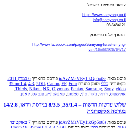
עדשות סאמיאנג בישראל
https://www.samyang.co.il
info@samyang.co.il
03-6484121
הצטרף אלינו בפייסבוק
:
http://www.facebook.com/pages/Samyang-Israel-smyng-
ysrl/165882926764717
פוסט
מאת
joAvZMaVEy1ikGp5ot8s
פורסם בתאריך
6 במרץ 2011
בקטגוריה
כללי
וסומן בתגיות
Four
,
FF
,
Canon
,
5DII
,
4:3
,
35mm1.4
,
Thirds
,
Nikon
,
NX
,
Olympus
,
Pentax
,
Samsung
,
Sony
,
video
אולימפוס
,
וידאו
,
ניקון
,
סוני
,
סמסונג
,
פאנאסוניק
,
פנטקס
,
קאנון
.
שלוש עדשות חדשות – 35/1.4, 8/3.5 בגירסת וידאו, 14/2.8
בגירסה אלקטרונית
פוסט
מאת
joAvZMaVEy1ikGp5ot8s
פורסם בתאריך
7 באוקטובר
2010
בקטגוריה
כללי
וסומן בתגיות
,
5DII
,
4:3
,
35mm1.4
,
14mm2.8