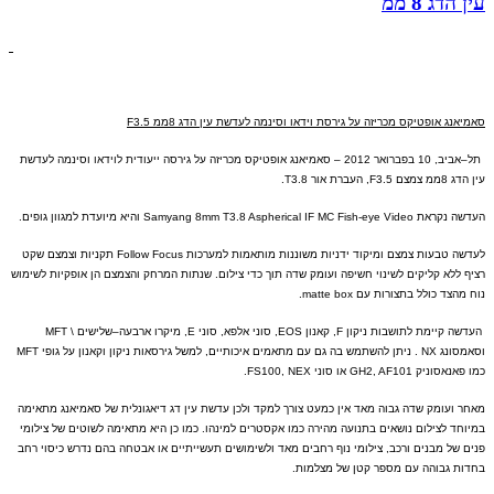
עין הדג 8 ממ
סאמיאנג אופטיקס מכריזה על גירסת וידאו וסינמה לעדשת עין הדג
8
ממ
F3.5
תל
–
אביב
, 10
בפברואר
2012 –
סאמיאנג אופטיקס מכריזה על גירסה ייעודית לוידאו וסינמה לעדשת
עין הדג
8
ממ צמצם
F3.5,
העברת אור
T3.8.
העדשה נקראת
Samyang 8mm T3.8 Aspherical IF MC Fish-eye Video
והיא מיועדת למגוון גופים
.
לעדשה טבעות צמצם ומיקוד ידניות משוננות
מותאמות למערכות
Follow Focus
תקניות וצמצם שקט
רציף ללא קליקים לשינוי חשיפה ועומק שדה תוך כדי צילום
.
שנתות המרחק והצמצם הן אופקיות לשימוש
נוח מהצד כולל בתצורות עם
matte box.
העדשה קיימת לתושבות ניקון
F,
קאנון
EOS,
סוני אלפא
,
סוני
E,
מיקרו ארבעה
–
שלי
שים
\ MFT
וסאמסונג
NX .
ניתן להשתמש בה גם עם מתאמים איכותיים
,
למשל גירסאות ניקון וקאנון על גופי
MFT
כמו פאנאסוניק
GH2, AF101
או סוני
FS100, NEX.
מאחר ועומק שדה גבוה מאד אין כמעט צורך למקד ולכן עדשת עין דג דיאגונלית של סאמיאנג מתאימה
במיוחד לצילום נושאים בתנועה מהירה כמו אקסטרים למינהו
.
כמו כן היא מתאימה לשוטים של צילומי
פנים של מבנים ורכב
,
צילומי נוף רחבים מאד ולשימושים תעשייתיים או אבטחה בהם נדרש כיסוי רחב
בחדות גבוהה עם מספר קטן של מצלמות
.