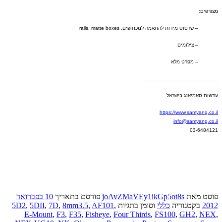
מצורפים
:
–
שרטוט מידות להתאמה למכתופים
, rails, matte boxes
–
צילומים
–
מפרט מלא
_________________________
עדשות סאמיאנג בישראל
https://www.samyang.co.il
info@samyang.co.il
03-6484121
פוסט
מאת
joAvZMaVEy1ikGp5ot8s
פורסם בתאריך
10 בפברואר
2012
בקטגוריה
כללי
וסומן בתגיות
,
AF101
,
8mm3.5
,
7D
,
5DII
,
5D2
E-Mount
,
F3
,
F35
,
Fisheye
,
Four Thirds
,
FS100
,
GH2
,
NEX
,