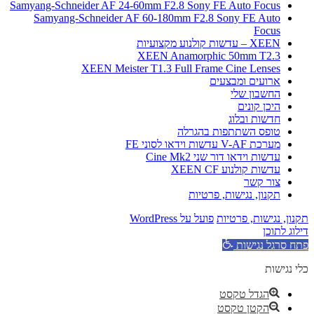
Samyang-Schneider AF 24-60mm F2.8 Sony FE Auto Focus
Samyang-Schneider AF 60-180mm F2.8 Sony FE Auto
Focus
XEEN – עדשות קולנוע מקצועיות
XEEN Anamorphic 50mm T2.3
XEEN Meister T1.3 Full Frame Cine Lenses
ארועים ומבצעים
החשבון שלי
היכן קונים
חדשות ובלוג
טופס השתתפות בהגרלה
מערכת V-AF עדשות וידאו לסוני FE
עדשות וידאו דור שני Cine Mk2
עדשות קולנוע XEEN CF
צור קשר
תקנון, נגישות, פרטיות
תקנון, נגישות, פרטיות
פועל על WordPress
דילוג לתוכן
פתח סרגל נגישות
כלי נגישות
הגדל טקסט
הקטן טקסט