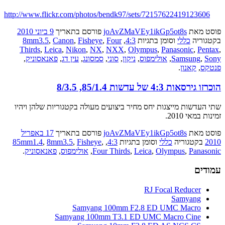
http://www.flickr.com/photos/bendk97/sets/72157622419123606
פוסט
מאת
joAvZMaVEy1ikGp5ot8s
פורסם בתאריך
9 ביוני 2010
בקטגוריה
כללי
וסומן בתגיות
4:3
,
Four
,
Fisheye
,
Canon
,
8mm3.5
Thirds
,
Leica
,
Nikon
,
NX
,
NXX
,
Olympus
,
Panasonic
,
Pentax
,
Sony
,
Samsung
,
אולימפוס
,
ניקון
,
סוני
,
סמסונג
,
עין דג
,
פאנאסוניק
,
פנטקס
,
קאנון
.
הוכרזו גירסאות 4:3 של עדשות 85/1.4, 8/3.5
שתי העדשות מייצגות יחס מחיר ביצועים מעולה בקטגוריות שלהן ויהיו
זמינות במאי 2010.
פוסט
מאת
joAvZMaVEy1ikGp5ot8s
פורסם בתאריך
17 באפריל
2010
בקטגוריה
כללי
וסומן בתגיות
4:3
,
,
Fisheye
,
8mm3.5
,
85mm1.4
Panasonic
,
Olympus
,
Leica
,
Four Thirds
,
אולימפוס
,
פאנאסוניק
.
עמודים
RJ Focal Reducer
Samyang
Samyang 100mm F2.8 ED UMC Macro
Samyang 100mm T3.1 ED UMC Macro Cine