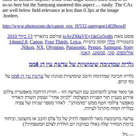
so-so here but the Samyang mastered this aspect … easily. The CAs
are well below field-relevance at less than 0.3px at the image
borders.
http://www.photozone.de/canon_eos_ff/532-samyang14f28eosff
פוסט
מאת
joAvZMaVEy1ikGp5ot8s
פורסם בתאריך
13 ביולי 2010
בקטגוריה
כללי
וסומן בתגיות
,
Leica
,
Four Thirds
,
Canon
,
14mm2.8
,
Nikon
,
NX
,
Olympus
,
Panasonic
,
Pentax
,
Samsung
,
Sony
אולימפוס
,
סוני
,
סמסונג
,
קאנון
.
גלריה שמדגימה שימושיות של עדשת עין דג 8ממ
גלריה חביבה שמדגימה היטב שימושיות מגוונת של
עדשת עין דג 8ממ
על
גוף קרופ.
אני מאד אוהב להסתובב עם העדשה הזו – הזוית הרחבה מאפשרת צילום
אירוע מעניין תוך הפניית המצלמה "לכיוון אחר" ועומק השדה האדיר
מאפשר צילומי חטף ממש "מהמותן". לאחר מספר שניות של צפיה
בגלריה המוח מתרגל לעיוות.
עדשה מתבקשת מאד להוספה לתיק של כל צלם חובב או מקצועי, וביחוד
ברמת המחיר שלה (אולי כמתנת יום הולדת לצלם המשפחתי?)
— גיל