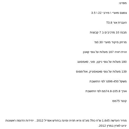
מפרט
:
צמצם מזערי
\
מירבי
22 \ 3.5
העברת אור
T3.8
מבנה
10
מרכיבים ב
7
קבוצות
מרחק מיקוד מזערי
0.30
מ
'
זווית ראיה
167
מעלות על גופי קאנון
180
מעלות על גופי ניקון
,
סוני
,
סאמסונג
139
מעלות על גופי פאנאסוניק
,
אולימפוס
משקל
396-450
ג
'
לפי התושבת
אורך
74.8-105.8
ממ לפי התושבת
קוטר
75
ממ
מחיר העדשה
1,645
ש”ח כולל מע
"
מ והיא תהיה זמינה בחודש אפריל
2012 .
יחידות הדגמה ראשונות
יגיעו לארץ במרץ
2012.