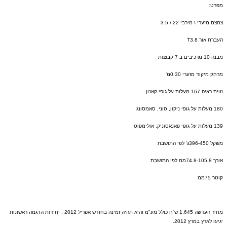
מפרט
:
צמצם מזערי
\
מירבי
22 \ 3.5
העברת אור
T3.8
מבנה
10
מרכיבים ב
7
קבוצות
מרחק מיקוד מזערי
0.30
מ
'
זווית ראיה
167
מעלות על גופי קאנון
180
מעלות על גופי ניקון
,
סוני
,
סאמסונג
139
מעלות על גופי פאנאסוניק
,
אולימפוס
משקל
396-450
ג
'
לפי התושבת
אורך
74.8-105.8
ממ לפי התושבת
קוטר
75
ממ
מחיר העדשה
1,645
ש”ח כולל מע
"
מ והיא תהיה זמינה בחודש אפריל
2012 .
יחידות הדגמה ראשונות
יגיעו לארץ במרץ
2012.