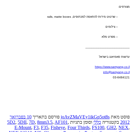
מצורפים
:
–
שרטוט מידות להתאמה למכתופים
, rails, matte boxes
–
צילומים
–
מפרט מלא
_________________________
עדשות סאמיאנג בישראל
https://www.samyang.co.il
info@samyang.co.il
03-6484121
פוסט
מאת
joAvZMaVEy1ikGp5ot8s
פורסם בתאריך
10 בפברואר
2012
בקטגוריה
כללי
וסומן בתגיות
,
AF101
,
8mm3.5
,
7D
,
5DII
,
5D2
E-Mount
,
F3
,
F35
,
Fisheye
,
Four Thirds
,
FS100
,
GH2
,
NEX
,