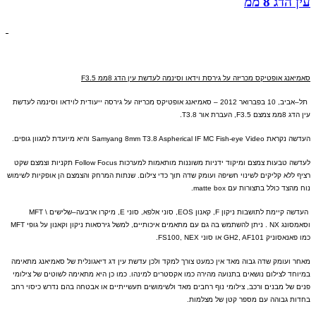
עין הדג 8 ממ
סאמיאנג אופטיקס מכריזה על גירסת וידאו וסינמה לעדשת עין הדג
8
ממ
F3.5
תל
–
אביב
, 10
בפברואר
2012 –
סאמיאנג אופטיקס מכריזה על גירסה ייעודית לוידאו וסינמה לעדשת
עין הדג
8
ממ צמצם
F3.5,
העברת אור
T3.8.
העדשה נקראת
Samyang 8mm T3.8 Aspherical IF MC Fish-eye Video
והיא מיועדת למגוון גופים
.
לעדשה טבעות צמצם ומיקוד ידניות משוננות
מותאמות למערכות
Follow Focus
תקניות וצמצם שקט
רציף ללא קליקים לשינוי חשיפה ועומק שדה תוך כדי צילום
.
שנתות המרחק והצמצם הן אופקיות לשימוש
נוח מהצד כולל בתצורות עם
matte box.
העדשה קיימת לתושבות ניקון
F,
קאנון
EOS,
סוני אלפא
,
סוני
E,
מיקרו ארבעה
–
שלי
שים
\ MFT
וסאמסונג
NX .
ניתן להשתמש בה גם עם מתאמים איכותיים
,
למשל גירסאות ניקון וקאנון על גופי
MFT
כמו פאנאסוניק
GH2, AF101
או סוני
FS100, NEX.
מאחר ועומק שדה גבוה מאד אין כמעט צורך למקד ולכן עדשת עין דג דיאגונלית של סאמיאנג מתאימה
במיוחד לצילום נושאים בתנועה מהירה כמו אקסטרים למינהו
.
כמו כן היא מתאימה לשוטים של צילומי
פנים של מבנים ורכב
,
צילומי נוף רחבים מאד ולשימושים תעשייתיים או אבטחה בהם נדרש כיסוי רחב
בחדות גבוהה עם מספר קטן של מצלמות
.