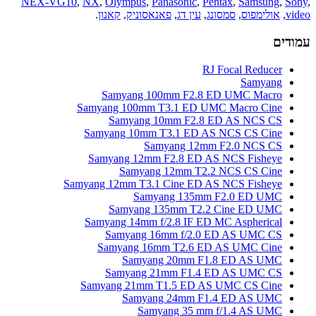
NEX-VG10
,
NX
,
Olympus
,
Panasonic
,
Pentax
,
Samsung
,
Sony
,
video
,
אולימפוס
,
סמסונג
,
עין דג
,
פאנאסוניק
,
קאנון
.
עמודים
RJ Focal Reducer
Samyang
Samyang 100mm F2.8 ED UMC Macro
Samyang 100mm T3.1 ED UMC Macro Cine
Samyang 10mm F2.8 ED AS NCS CS
Samyang 10mm T3.1 ED AS NCS CS Cine
Samyang 12mm F2.0 NCS CS
Samyang 12mm F2.8 ED AS NCS Fisheye
Samyang 12mm T2.2 NCS CS Cine
Samyang 12mm T3.1 Cine ED AS NCS Fisheye
Samyang 135mm F2.0 ED UMC
Samyang 135mm T2.2 Cine ED UMC
Samyang 14mm f/2.8 IF ED MC Aspherical
Samyang 16mm f/2.0 ED AS UMC CS
Samyang 16mm T2.6 ED AS UMC Cine
Samyang 20mm F1.8 ED AS UMC
Samyang 21mm F1.4 ED AS UMC CS
Samyang 21mm T1.5 ED AS UMC CS Cine
Samyang 24mm F1.4 ED AS UMC
Samyang 35 mm f/1.4 AS UMC