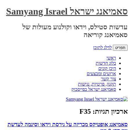
סאמיאנג ישראל Samyang Israel
עדשות סטילס, וידאו וקולנוע מעולות של
סאמיאנג קוריאה
לדלג לתוכן
תפריט
ראשי
בלוג חדשות
היכן קונים
ארועים ומבצעים
צור קשר
תקנון, פרטיות, נגישות
סאמיאנג ישראל בפייסבוק
ארכיון תגיות:
F35
סאמיאנג אופטיקס מכריזה על גירסת וידאו וסינמה לעדשת