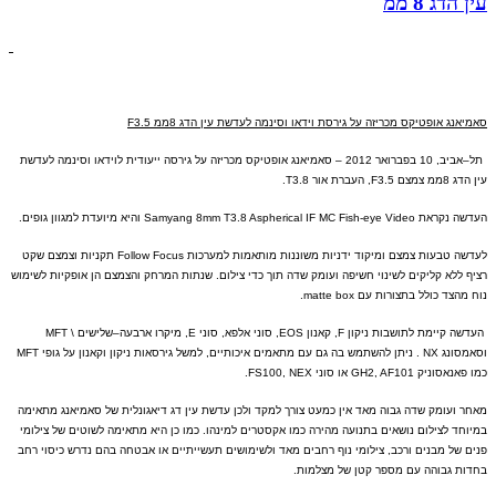
עין הדג 8 ממ
סאמיאנג אופטיקס מכריזה על גירסת וידאו וסינמה לעדשת עין הדג
8
ממ
F3.5
תל
–
אביב
, 10
בפברואר
2012 –
סאמיאנג אופטיקס מכריזה על גירסה ייעודית לוידאו וסינמה לעדשת
עין הדג
8
ממ צמצם
F3.5,
העברת אור
T3.8.
העדשה נקראת
Samyang 8mm T3.8 Aspherical IF MC Fish-eye Video
והיא מיועדת למגוון גופים
.
לעדשה טבעות צמצם ומיקוד ידניות משוננות
מותאמות למערכות
Follow Focus
תקניות וצמצם שקט
רציף ללא קליקים לשינוי חשיפה ועומק שדה תוך כדי צילום
.
שנתות המרחק והצמצם הן אופקיות לשימוש
נוח מהצד כולל בתצורות עם
matte box.
העדשה קיימת לתושבות ניקון
F,
קאנון
EOS,
סוני אלפא
,
סוני
E,
מיקרו ארבעה
–
שלי
שים
\ MFT
וסאמסונג
NX .
ניתן להשתמש בה גם עם מתאמים איכותיים
,
למשל גירסאות ניקון וקאנון על גופי
MFT
כמו פאנאסוניק
GH2, AF101
או סוני
FS100, NEX.
מאחר ועומק שדה גבוה מאד אין כמעט צורך למקד ולכן עדשת עין דג דיאגונלית של סאמיאנג מתאימה
במיוחד לצילום נושאים בתנועה מהירה כמו אקסטרים למינהו
.
כמו כן היא מתאימה לשוטים של צילומי
פנים של מבנים ורכב
,
צילומי נוף רחבים מאד ולשימושים תעשייתיים או אבטחה בהם נדרש כיסוי רחב
בחדות גבוהה עם מספר קטן של מצלמות
.