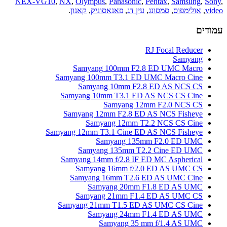
NEX-VG10
,
NX
,
Olympus
,
Panasonic
,
Pentax
,
Samsung
,
Sony
,
video
,
אולימפוס
,
סמסונג
,
עין דג
,
פאנאסוניק
,
קאנון
.
עמודים
RJ Focal Reducer
Samyang
Samyang 100mm F2.8 ED UMC Macro
Samyang 100mm T3.1 ED UMC Macro Cine
Samyang 10mm F2.8 ED AS NCS CS
Samyang 10mm T3.1 ED AS NCS CS Cine
Samyang 12mm F2.0 NCS CS
Samyang 12mm F2.8 ED AS NCS Fisheye
Samyang 12mm T2.2 NCS CS Cine
Samyang 12mm T3.1 Cine ED AS NCS Fisheye
Samyang 135mm F2.0 ED UMC
Samyang 135mm T2.2 Cine ED UMC
Samyang 14mm f/2.8 IF ED MC Aspherical
Samyang 16mm f/2.0 ED AS UMC CS
Samyang 16mm T2.6 ED AS UMC Cine
Samyang 20mm F1.8 ED AS UMC
Samyang 21mm F1.4 ED AS UMC CS
Samyang 21mm T1.5 ED AS UMC CS Cine
Samyang 24mm F1.4 ED AS UMC
Samyang 35 mm f/1.4 AS UMC