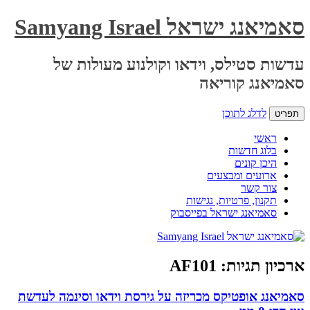
סאמיאנג ישראל Samyang Israel
עדשות סטילס, וידאו וקולנוע מעולות של
סאמיאנג קוריאה
לדלג לתוכן
תפריט
ראשי
בלוג חדשות
היכן קונים
ארועים ומבצעים
צור קשר
תקנון, פרטיות, נגישות
סאמיאנג ישראל בפייסבוק
ארכיון תגיות:
AF101
סאמיאנג אופטיקס מכריזה על גירסת וידאו וסינמה לעדשת