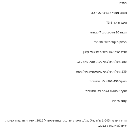
מפרט
:
צמצם מזערי
\
מירבי
22 \ 3.5
העברת אור
T3.8
מבנה
10
מרכיבים ב
7
קבוצות
מרחק מיקוד מזערי
0.30
מ
'
זווית ראיה
167
מעלות על גופי קאנון
180
מעלות על גופי ניקון
,
סוני
,
סאמסונג
139
מעלות על גופי פאנאסוניק
,
אולימפוס
משקל
396-450
ג
'
לפי התושבת
אורך
74.8-105.8
ממ לפי התושבת
קוטר
75
ממ
מחיר העדשה
1,645
ש”ח כולל מע
"
מ והיא תהיה זמינה בחודש אפריל
2012 .
יחידות הדגמה ראשונות
יגיעו לארץ במרץ
2012.