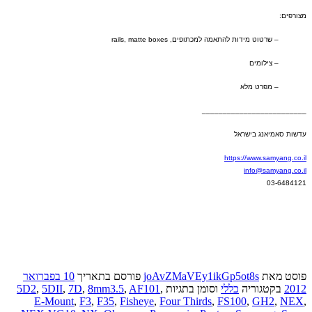
מצורפים
:
–
שרטוט מידות להתאמה למכתופים
, rails, matte boxes
–
צילומים
–
מפרט מלא
_________________________
עדשות סאמיאנג בישראל
https://www.samyang.co.il
info@samyang.co.il
03-6484121
פוסט
מאת
joAvZMaVEy1ikGp5ot8s
פורסם בתאריך
10 בפברואר
2012
בקטגוריה
כללי
וסומן בתגיות
,
AF101
,
8mm3.5
,
7D
,
5DII
,
5D2
E-Mount
,
F3
,
F35
,
Fisheye
,
Four Thirds
,
FS100
,
GH2
,
NEX
,