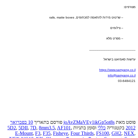
מצורפים
:
–
שרטוט מידות להתאמה למכתופים
, rails, matte boxes
–
צילומים
–
מפרט מלא
_________________________
עדשות סאמיאנג בישראל
https://www.samyang.co.il
info@samyang.co.il
03-6484121
פוסט
מאת
joAvZMaVEy1ikGp5ot8s
פורסם בתאריך
10 בפברואר
2012
בקטגוריה
כללי
וסומן בתגיות
,
AF101
,
8mm3.5
,
7D
,
5DII
,
5D2
E-Mount
,
F3
,
F35
,
Fisheye
,
Four Thirds
,
FS100
,
GH2
,
NEX
,