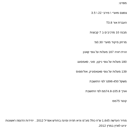
מפרט
:
צמצם מזערי
\
מירבי
22 \ 3.5
העברת אור
T3.8
מבנה
10
מרכיבים ב
7
קבוצות
מרחק מיקוד מזערי
0.30
מ
'
זווית ראיה
167
מעלות על גופי קאנון
180
מעלות על גופי ניקון
,
סוני
,
סאמסונג
139
מעלות על גופי פאנאסוניק
,
אולימפוס
משקל
396-450
ג
'
לפי התושבת
אורך
74.8-105.8
ממ לפי התושבת
קוטר
75
ממ
מחיר העדשה
1,645
ש”ח כולל מע
"
מ והיא תהיה זמינה בחודש אפריל
2012 .
יחידות הדגמה ראשונות
יגיעו לארץ במרץ
2012.