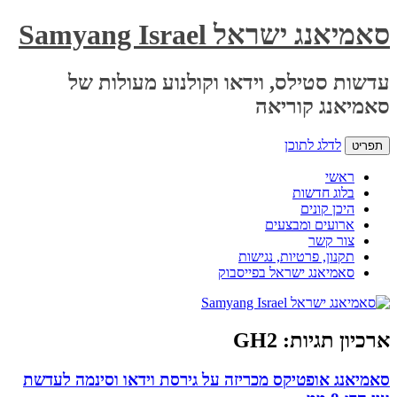
סאמיאנג ישראל Samyang Israel
עדשות סטילס, וידאו וקולנוע מעולות של
סאמיאנג קוריאה
לדלג לתוכן
תפריט
ראשי
בלוג חדשות
היכן קונים
ארועים ומבצעים
צור קשר
תקנון, פרטיות, נגישות
סאמיאנג ישראל בפייסבוק
ארכיון תגיות:
GH2
סאמיאנג אופטיקס מכריזה על גירסת וידאו וסינמה לעדשת