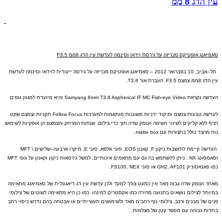
עין הדג 8 ממ
סאמיאנג אופטיקס מכריזה על גירסת וידאו וסינמה לעדשת עין הדג
8
ממ
F3.5
תל
–
אביב
, 10
בפברואר
2012 –
סאמיאנג אופטיקס מכריזה על גירסה ייעודית לוידאו וסינמה לעדשת
עין הדג
8
ממ צמצם
F3.5,
העברת אור
T3.8.
העדשה נקראת
Samyang 8mm T3.8 Aspherical IF MC Fish-eye Video
והיא מיועדת למגוון גופים
.
לעדשה טבעות צמצם ומיקוד ידניות משוננות
מותאמות למערכות
Follow Focus
תקניות וצמצם שקט
רציף ללא קליקים לשינוי חשיפה ועומק שדה תוך כדי צילום
.
שנתות המרחק והצמצם הן אופקיות לשימוש
נוח מהצד כולל בתצורות עם
matte box.
העדשה קיימת לתושבות ניקון
F,
קאנון
EOS,
סוני אלפא
,
סוני
E,
מיקרו ארבעה
–
שלי
שים
\ MFT
וסאמסונג
NX .
ניתן להשתמש בה גם עם מתאמים איכותיים
,
למשל גירסאות ניקון וקאנון על גופי
MFT
כמו פאנאסוניק
GH2, AF101
או סוני
FS100, NEX.
מאחר ועומק שדה גבוה מאד אין כמעט צורך למקד ולכן עדשת עין דג דיאגונלית של סאמיאנג מתאימה
במיוחד לצילום נושאים בתנועה מהירה כמו אקסטרים למינהו
.
כמו כן היא מתאימה לשוטים של צילומי
פנים של מבנים ורכב
,
צילומי נוף רחבים מאד ולשימושים תעשייתיים או אבטחה בהם נדרש כיסוי רחב
בחדות גבוהה עם מספר קטן של מצלמות
.