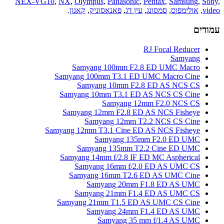
NEX-VG10
,
NX
,
Olympus
,
Panasonic
,
Pentax
,
Samsung
,
Sony
,
video
,
אולימפוס
,
סמסונג
,
עין דג
,
פאנאסוניק
,
קאנון
.
עמודים
RJ Focal Reducer
Samyang
Samyang 100mm F2.8 ED UMC Macro
Samyang 100mm T3.1 ED UMC Macro Cine
Samyang 10mm F2.8 ED AS NCS CS
Samyang 10mm T3.1 ED AS NCS CS Cine
Samyang 12mm F2.0 NCS CS
Samyang 12mm F2.8 ED AS NCS Fisheye
Samyang 12mm T2.2 NCS CS Cine
Samyang 12mm T3.1 Cine ED AS NCS Fisheye
Samyang 135mm F2.0 ED UMC
Samyang 135mm T2.2 Cine ED UMC
Samyang 14mm f/2.8 IF ED MC Aspherical
Samyang 16mm f/2.0 ED AS UMC CS
Samyang 16mm T2.6 ED AS UMC Cine
Samyang 20mm F1.8 ED AS UMC
Samyang 21mm F1.4 ED AS UMC CS
Samyang 21mm T1.5 ED AS UMC CS Cine
Samyang 24mm F1.4 ED AS UMC
Samyang 35 mm f/1.4 AS UMC