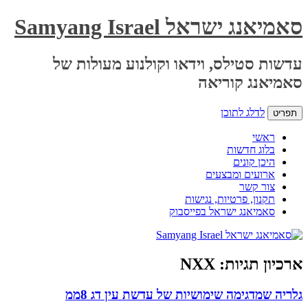
סאמיאנג ישראל Samyang Israel
עדשות סטילס, וידאו וקולנוע מעולות של
סאמיאנג קוריאה
לדלג לתוכן
תפריט
ראשי
בלוג חדשות
היכן קונים
ארועים ומבצעים
צור קשר
תקנון, פרטיות, נגישות
סאמיאנג ישראל בפייסבוק
ארכיון תגיות:
NXX
גלריה שמדגימה שימושיות של עדשת עין דג 8ממ