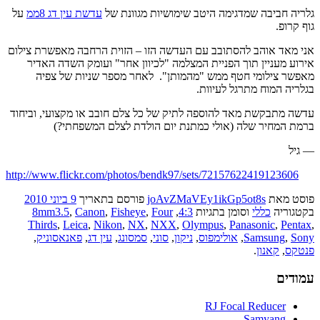
גלריה חביבה שמדגימה היטב שימושיות מגוונת של
עדשת עין דג 8ממ
על
גוף קרופ.
אני מאד אוהב להסתובב עם העדשה הזו – הזוית הרחבה מאפשרת צילום
אירוע מעניין תוך הפניית המצלמה "לכיוון אחר" ועומק השדה האדיר
מאפשר צילומי חטף ממש "מהמותן". לאחר מספר שניות של צפיה
בגלריה המוח מתרגל לעיוות.
עדשה מתבקשת מאד להוספה לתיק של כל צלם חובב או מקצועי, וביחוד
ברמת המחיר שלה (אולי כמתנת יום הולדת לצלם המשפחתי?)
— גיל
http://www.flickr.com/photos/bendk97/sets/72157622419123606
פוסט
מאת
joAvZMaVEy1ikGp5ot8s
פורסם בתאריך
9 ביוני 2010
בקטגוריה
כללי
וסומן בתגיות
4:3
,
Four
,
Fisheye
,
Canon
,
8mm3.5
Thirds
,
Leica
,
Nikon
,
NX
,
NXX
,
Olympus
,
Panasonic
,
Pentax
,
Sony
,
Samsung
,
אולימפוס
,
ניקון
,
סוני
,
סמסונג
,
עין דג
,
פאנאסוניק
,
פנטקס
,
קאנון
.
עמודים
RJ Focal Reducer
Samyang